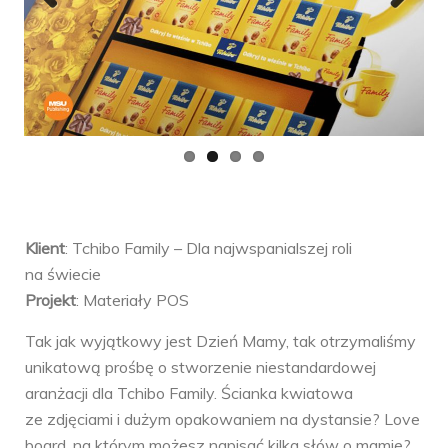
Previ
Next
ous
Klient
: Tchibo Family – Dla najwspanialszej roli
na świecie
Projekt
: Materiały POS
Tak jak wyjątkowy jest Dzień Mamy, tak otrzymaliśmy
unikatową prośbę o stworzenie niestandardowej
aranżacji dla Tchibo Family. Ścianka kwiatowa
ze zdjęciami i dużym opakowaniem na dystansie? Love
board, na którym możesz napisać kilka słów o mamie?